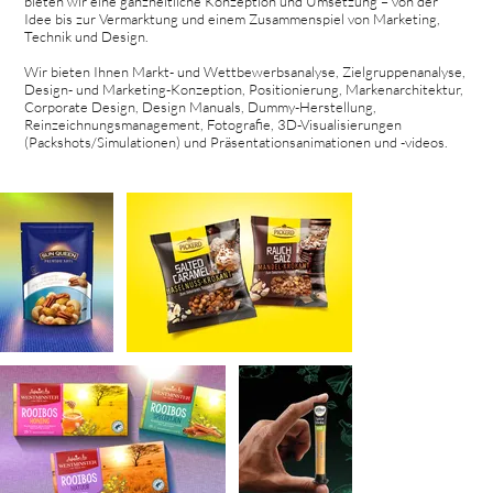
bieten wir eine ganzheitliche Konzeption und Umsetzung – von der
Idee bis zur Vermarktung und einem Zusammenspiel von Marketing,
Technik und Design.
Wir bieten Ihnen Markt- und Wettbewerbsanalyse, Zielgruppenanalyse,
Design- und Marketing-Konzeption, Positionierung, Markenarchitektur,
Corporate Design, Design Manuals, Dummy-Herstellung,
Reinzeichnungsmanagement, Fotografie, 3D-Visualisierungen
(Packshots/Simulationen) und Präsentationsanimationen und -videos.