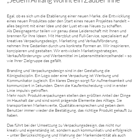
Egal, ob es sich um die Etablierung einer neuen Marke, die Entwicklung
eines neuen Produktes oder den Start eines neuen Projektes handelt –
alles beginnt mit einer Idee und der Lust etwas Neues zu schaffen.
Als Designagentur teilen wir genau diese Leidenschaft mit Ihnen und
brennen für Ihre Ideen. Mit Herzblut und Full-Service, spezialisiert auf
kreatives Verpackungsdesign, Marketing und Verkaufsförderung,
nehmen Ihre Gedanken durch uns konkrete Formen an. Wir inspirieren,
konzipieren und gestalten. Wir entwickeln Marketingstrategien,
Verkaufsförderungs- und Werbemittel im Lebensmitteleinzelhandel – so
wie Ihrer Zielgruppe das gefällt.
Branding und Verpackungsdesign sind in der Gestaltung die
Königsdisziplin. Ein Logo oder eine Verpackung ist Werbung und
Kommunikator zugleich. Ein klares Design sorgt für Aufmerksamkeit und
kommuniziert in Sekunden. Denn die Kaufentscheidung wird in erster
Linie impulsiv getroffen.
Mehr noch: Produktverpackungen stellen den größten Anteil der Dinge
im Haushalt dar und sind somit prägende Elemente des Alltags. Sie
transportieren Markenwerte, Qualitätsversprechen und geben dem
Benutzer immer wieder die Bestätigung, das richtige Produkt gekauft zu
haben.
Das führt bei der Umsetzung zu Verpackungsdesign, das nicht nur
kreativ und eigenständig ist, sondern auch kommunikativ und erfolgreich
– unter Berücksichtigung und Wahrung der Markenidentität als auch