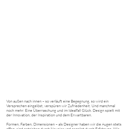
Von außen nach innen – so verläuft eine Begegnung, so wird ein
Versprechen eingelöst, verspüren wir Zufriedenheit. Und manchmal
noch mehr: Eine Überraschung und im Idealfall Glück. Design spielt mit
der Innovation, der Inspiration und dem Erwartbaren.
Formen, Farben, Dimensionen – als Designer haben wir die Augen stets
offen, sind getrieben durch Neugier und geprägt durch Erfahrung. Wir